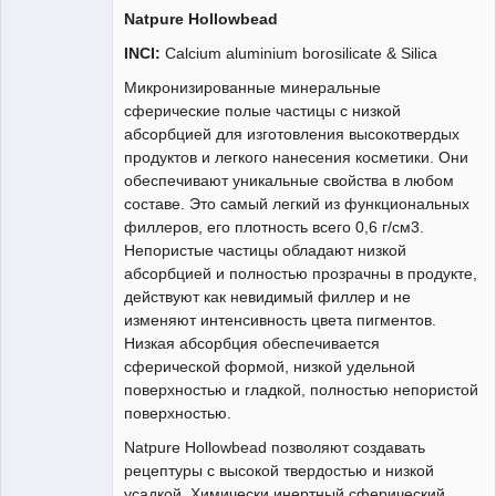
Natpure Hollowbead
INCI:
Calcium aluminium borosilicate & Silica
Администратор
Микронизированные минеральные
Неактивен
сферические полые частицы с низкой
абсорбцией для изготовления высокотвердых
продуктов и легкого нанесения косметики. Они
обеспечивают уникальные свойства в любом
составе. Это самый легкий из функциональных
филлеров, его плотность всего 0,6 г/см3.
Непористые частицы обладают низкой
абсорбцией и полностью прозрачны в продукте,
действуют как невидимый филлер и не
изменяют интенсивность цвета пигментов.
Низкая абсорбция обеспечивается
сферической формой, низкой удельной
поверхностью и гладкой, полностью непористой
поверхностью.
Natpure Hollowbead позволяют создавать
рецептуры с высокой твердостью и низкой
усадкой. Химически инертный сферический