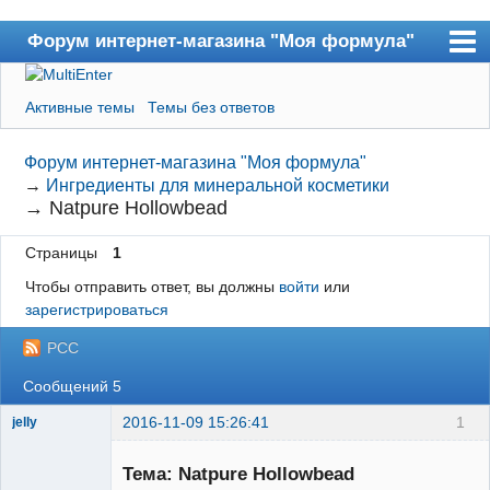
Форум интернет-магазина "Моя формула"
Форум
Активные темы
Темы без ответов
Пользователи
Форум интернет-магазина "Моя формула"
Поиск
→
Ингредиенты для минеральной косметики
Регистрация
→
Natpure Hollowbead
Вход
Страницы
1
В магазин
Чтобы отправить ответ, вы должны
войти
или
зарегистрироваться
РСС
Сообщений 5
2016-11-09 15:26:41
1
jelly
Тема: Natpure Hollowbead