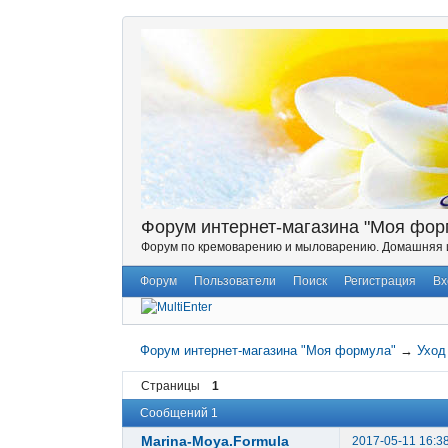
Форум интернет-магазина "Моя фор
Форум по кремоварению и мыловарению. Домашняя и
Форум
Пользователи
Поиск
Регистрация
Вх
Форум интернет-магазина "Моя формула"
→
Уход
Страницы
1
Сообщений 1
Marina-Moya.Formula
2017-05-11 16:3