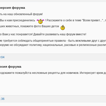
 версия форума
ть на наш обновленный форум!
о Вы к нам присоединились
! Расскажите о себе в теме "Всем привет..."
аших животных, покажите фото Ваших деток
о Вам у нас понравится! Давайте развивать наш форум вместе!
 требуется соблюдать общепринятые правила - быть вежливыми друг с друг
форуме не обсуждают политику, национальные, расовые и религиозные разли
9:04
ерсия форума
 подскажите пожалуйста несложные рецепты для новичков. Интересует крем дл
1:36