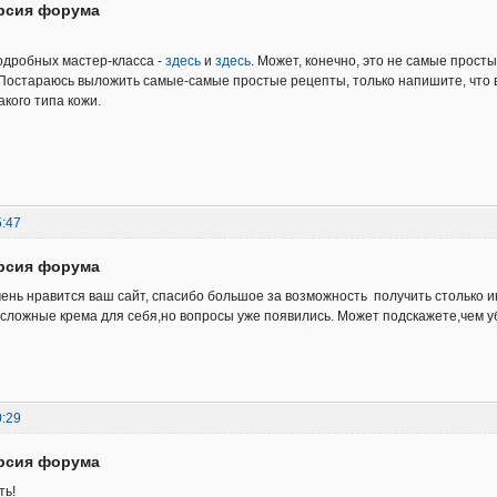
ерсия форума
подробных мастер-класса -
здесь
и
здесь
. Может, конечно, это не самые прост
остараюсь выложить самые-самые простые рецепты, только напишите, что вас
акого типа кожи.
5:47
ерсия форума
чень нравится ваш сайт, спасибо большое за возможность получить столько 
сложные крема для себя,но вопросы уже появились. Может подскажете,чем у
0:29
ерсия форума
ть!