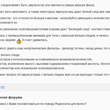
следов может быть эмульгатор или эмоленты (ваша жирная фаза).
ет быть многовато, а также некоторые эмульгаторы дают белый след вне зави
олентов - это относится больше к маслам - попробуйте уменьшить количество
исключите их.
е увлечение гелеобразователями в креме дает "белящий след". соответстве
лась с промышленными кремами для тела с ужасным белым следом, и ничего,
сов, видимо
А я вот удивилась.
огут давать еще неорганические фильтры - диоксид титана, оксид цинка. Но от
 белого следа:
гаторов и использование их в минимально возможном количестве.
нтов, исключение масел с высоким содержанием стеариновой кислоты. Испол
оличества или исключение гелеобразователя.
икнет вопрос об эмульгаторах с белым следом, мне на ум приходит только что
5:52
ерсия форума
ожно с Вами посоветоваться по поводу Реденсила для волос?