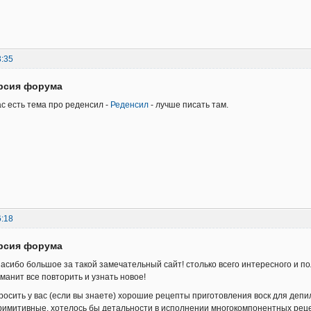
3:35
ерсия форума
ас есть тема про реденсил -
Реденсил
- лучше писать там.
6:18
ерсия форума
асибо большое за такой замечательный сайт! столько всего интересного и п
манит все повторить и узнать новое!
осить у вас (если вы знаете) хорошие рецепты приготовления воск для депил
римитивные. хотелось бы детальности в исполнении многокомпонентных рецеп