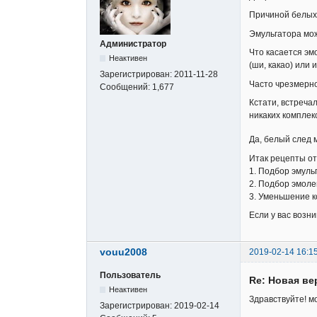
Причиной белых 
Эмульгатора мож
Администратор
Что касается эм
Неактивен
(ши, какао) или 
Зарегистрирован:
2011-11-28
Часто чрезмерно
Сообщений:
1,677
Кстати, встреча
никаких комплек
Да, белый след м
Итак рецепты от
1. Подбор эмуль
2. Подбор эмоле
3. Уменьшение к
Если у вас возн
vouu2008
2019-02-14 16:1
Пользователь
Re: Новая в
Неактивен
Здравствуйте! м
Зарегистрирован:
2019-02-14