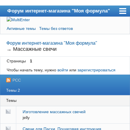
Форум интернет-магазина "Моя формула"
Форум
Активные темы
Темы без ответов
Пользователи
Форум интернет-магазина "Моя формула"
Поиск
→
Массажные свечи
Регистрация
Страницы
1
Вход
Чтобы начать тему, нужно
войти
или
зарегистрироваться
В магазин
РСС
Темы 2
Темы
Изготовление массажных свечей
jelly
Свечи для Пасхи. Пошаговая инструкция.