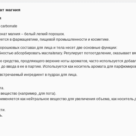
ат магния
я
carbonate
нат магния – белый легкий порошок.
уется в фармацевтике, пищевой промышленности и косметике.
орошковых составах для лица и тела несет две основные функции:
ностью абсорбировать масла/влагу. Регулирует потоотделение, оказывает 
 средства, продляющего верхние ноты ароматов, часто используется добавл
 до ввода в ее в партию. Используется как носитель аромата для парфюмиро
 встречаемый ингредиент в пудрах для лица.
та.
ещество (например, для пота).
именяется как нейтральное вещество для увеличения объема, как носитель 
ти.
ь.
: