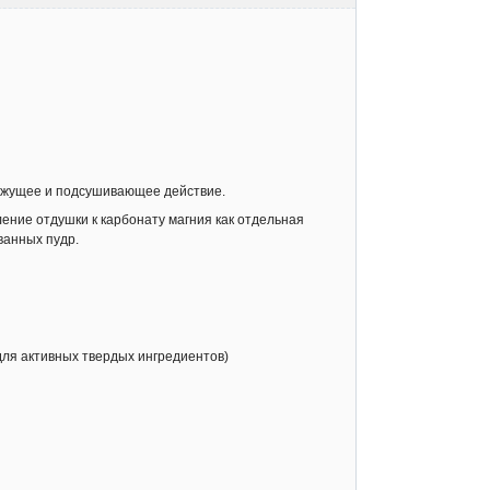
вяжущее и подсушивающее действие.
ение отдушки к карбонату магния как отдельная
ванных пудр.
для активных твердых ингредиентов)