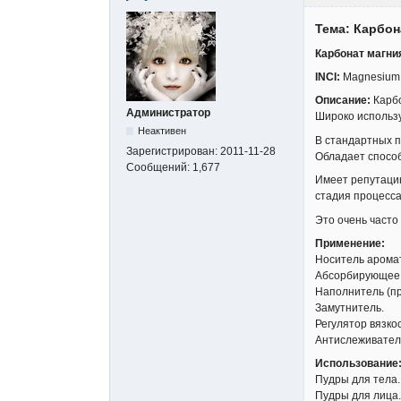
Тема: Карбон
Карбонат магни
INCI:
Magnesium 
Описание:
Карбо
Администратор
Широко использ
Неактивен
В стандартных п
Зарегистрирован:
2011-11-28
Обладает способ
Сообщений:
1,677
Имеет репутацию
стадия процесса
Это очень часто
Применение:
Носитель арома
Абсорбирующее в
Наполнитель (пр
Замутнитель.
Регулятор вязкос
Антислеживател
Использование
Пудры для тела.
Пудры для лица.