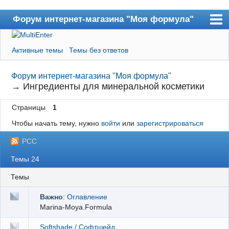
Форум интернет-магазина "Моя формула"
Форум
Активные темы
Темы без ответов
Пользователи
Форум интернет-магазина "Моя формула"
Поиск
→
Ингредиенты для минеральной косметики
Регистрация
Страницы
1
Вход
Чтобы начать тему, нужно
войти
или
зарегистрироваться
В магазин
РСС
Темы 24
Темы
Важно
:
Оглавление
Marina-Moya.Formula
Softshade / Софтшейд