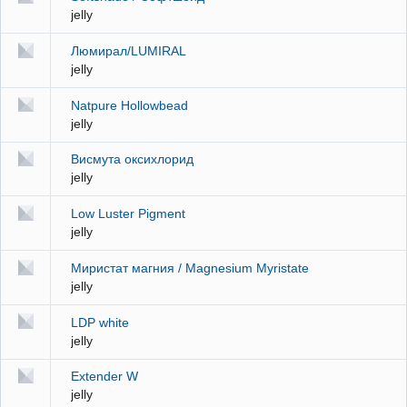
jelly
Люмирал/LUMIRAL
jelly
Natpure Hollowbead
jelly
Висмута оксихлорид
jelly
Low Luster Pigment
jelly
Миристат магния / Magnesium Myristate
jelly
LDP white
jelly
Extender W
jelly