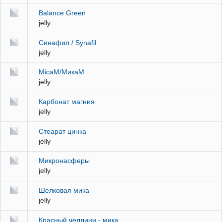
Balance Green
jelly
Синафил / Synafil
jelly
MicaM/МикаМ
jelly
Карбонат магния
jelly
Стеарат цинка
jelly
Микронасферы
jelly
Шелковая мика
jelly
Красный челлини - мика