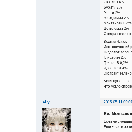
Сквалан 4%
Бурити 2%
Манго 2%
Макадамии 2%
Монтанов 68 4%
Цетиловый 2%
Стеарат сахаро
Водная фаза:
Изотонический 
Гидролат зелен
Глицерин 2%
Трилон Б 0,2%
Идеалифт 4%
Экстракт зелено
Активную не пишу
Что могло спров
jelly
2015-05-11 00:0
Re: Монтанов
Если не смешива
Еще у вас в рец