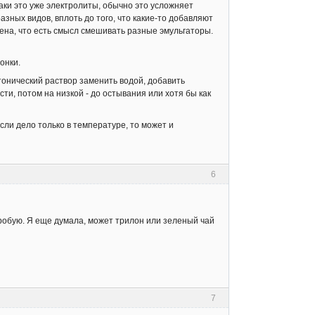
аки это уже электролиты, обычно это усложняет
азных видов, вплоть до того, что какие-то добавляют
ерена, что есть смысл смешивать разные эмульгаторы.
онки.
отонический раствор заменить водой, добавить
ти, потом на низкой - до остывания или хотя бы как
ли дело только в температуре, то может и
6
пробую. Я еще думала, может трилон или зеленый чай
7