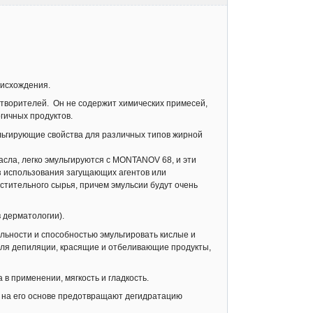
оисхождения.
створителей. Он не содержит химических примесей,
гичных продуктов.
ьгирующие свойства для различных типов жирной
сла, легко эмульгируются с MONTANOV 68, и эти
 использования загущающих агентов или
стительного сырья, причем эмульсии будут очень
 дерматологии).
ьности и способностью эмульгировать кислые и
 для депиляции, красящие и отбеливающие продукты,
в применении, мягкость и гладкость.
 на его основе предотвращают дегидратацию