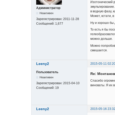
Изотонический р
эмульгирование. 
Администратор
в водную фазу, 
Неактивен
Может, кстати, в
Зарегистрирован:
2011-11-28
Ну и хорошо бы 
Сообщений:
1,677
То есть я бы по
гелеобразовател
можно дольше.
Можно попробова
смешается.
Leeny2
2015-05-11 02:2
Пользователь
Re: Монтанов
Неактивен
Спасибо огромно
Зарегистрирован:
2015-04-10
виноваты. Я их 
Сообщений:
19
Leeny2
2015-05-16 23:3