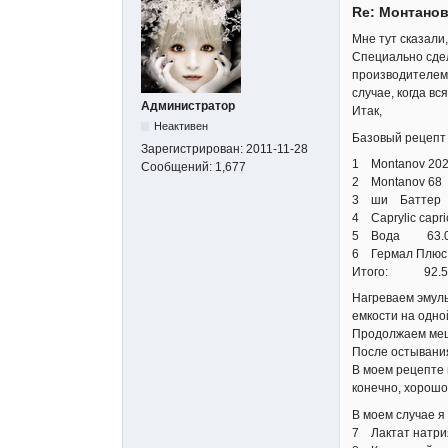
Re: Монтанов
Мне тут сказали
Специально сдел
производителем 
случае, когда в
Администратор
Итак,
Неактивен
Базовый рецепт
Зарегистрирован:
2011-11-28
1 Montanov 20
Сообщений:
1,677
2 Montanov 68
3 ши Баттер 
4 Caprylic capri
5 Вода 63.
6 Гермал Плюс
Итого: 92.5
Нагреваем эмуль
емкости на одно
Продолжаем меша
После остывани
В моем рецепте 
конечно, хорош
В моем случае я 
7 Лактат натр