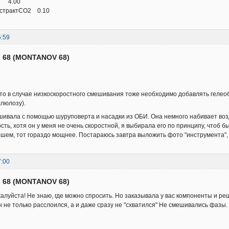
 4.00
страктСО2 0.10
5:59
 68 (MONTANOV 68)
что в случае низкоскоростного смешивания тоже необходимо добавлять гелео
люлозу).
шивала с помощью шуруповерта и насадки из ОБИ. Она немного набивает возд
ть, хотя он у меня не очень скоростной, я выбирала его по принципу, чтоб бы
шем, тот гораздо мощнее. Постараюсь завтра выложить фото "инструмента", 
7:00
 68 (MONTANOV 68)
алуйста! Не знаю, где можно спросить. Но заказывала у вас компоненты и ре
н не только расслоился, а и даже сразу не "схватился" Не смешивались фазы