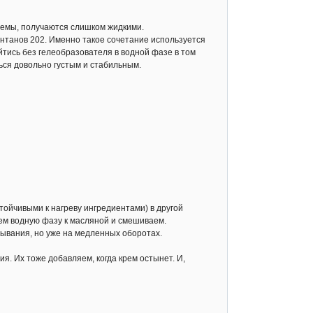
ремы, получаются слишком жидкими.
нтанов 202. Именно такое сочетание используется
йтись без гелеобразователя в водной фазе в том
ться довольно густым и стабильным.
тойчивыми к нагреву ингредиентами) в другой
яем водную фазу к масляной и смешиваем.
ывания, но уже на медленных оборотах.
я. Их тоже добавляем, когда крем остынет. И,