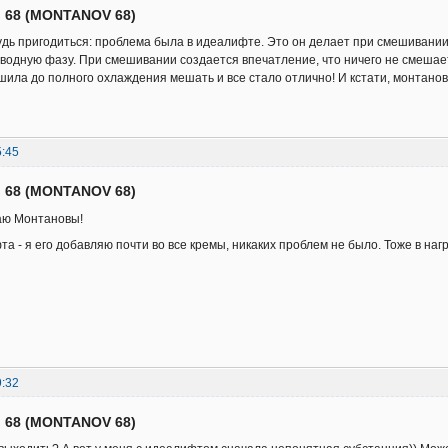
 68 (MONTANOV 68)
дь пригодиться: проблема была в идеалифте. Это он делает при смешивании 
в водную фазу. При смешивании создается впечатление, что ничего не смешает
ешила до полного охлаждения мешать и все стало отлично! И кстати, монтанов
5:45
 68 (MONTANOV 68)
аю Монтановы!
а - я его добавляю почти во все кремы, никаких проблем не было. Тоже в на
9:32
 68 (MONTANOV 68)