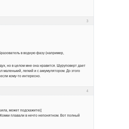
3
бразователь в водную фазу (например,
ух, но в целом мне она нравится. Шуруповерт дает
л маленький, легкий и с аккумулятором. До этого
если кому-то интересно.
4
шила, может подскажите((
. Комки плавали в нечто непонятном. Вот полный