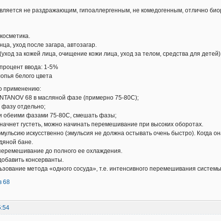
ляется не раздражающим, гипоаллергенным, не комедогенным, отлично би
осметика.
а, уход после загара, автозагар.
уход за кожей лица, очищение кожи лица, уход за телом, средства для детей
процент ввода: 1-5%
опья белого цвета
о применению:
NTANOV 68 в масляной фазе (примерно 75-80C);
ю фазу отдельно;
и обеими фазами 75-80С, смешать фазы;
я начнет густеть, можно начинать перемешивание при высоких оборотах.
мульсию искусственно (эмульсия не должна остывать очень быстро). Когда он
дяной бане.
перемешивание до полного ее охлаждения.
добавить консерванты.
зование метода «одного сосуда», т.е. интенсивного перемешивания системы
в 68
5:54