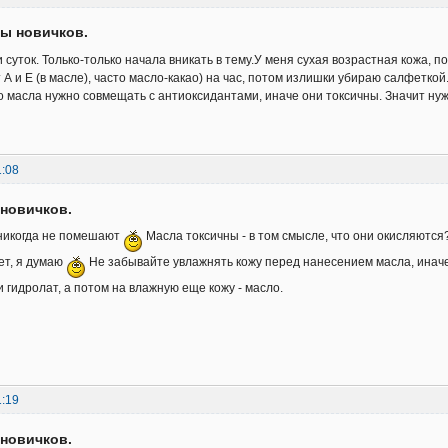
ы новичков.
 суток. Только-только начала вникать в тему.У меня сухая возрастная кожа, 
 А и Е (в масле), часто масло-какао) на час, потом излишки убираю салфетко
то масла нужно совмещать с антиоксидантами, иначе они токсичны. Значит нуж
1:08
новичков.
никогда не помешают
Масла токсичны - в том смысле, что они окисляются?
ет, я думаю
Не забывайте увлажнять кожу перед нанесением масла, иначе
и гидролат, а потом на влажную еще кожу - масло.
1:19
новичков.