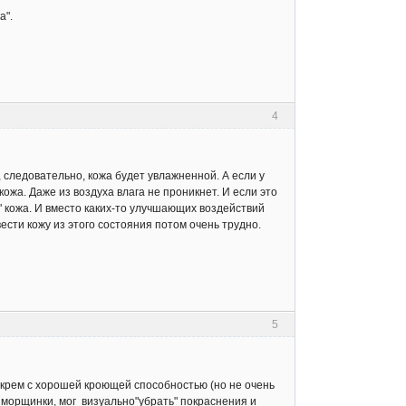
а".
4
и, следовательно, кожа будет увлажненной. А если у
я кожа. Даже из воздуха влага не проникнет. И если это
" кожа. И вместо каких-то улучшающих воздействий
ести кожу из этого состояния потом очень трудно.
5
 крем с хорошей кроющей способностью (но не очень
 морщинки, мог визуально"убрать" покраснения и