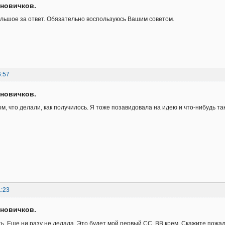
новичков.
льшое за ответ. Обязательно воспользуюсь Вашим советом.
6:57
новичков.
м, что делали, как получилось. Я тоже позавидовала на идею и что-нибудь та
1:23
новичков.
ь. Еще ни разу не делала. Это будет мой первый СС, ВВ крем. Скажите пожалу