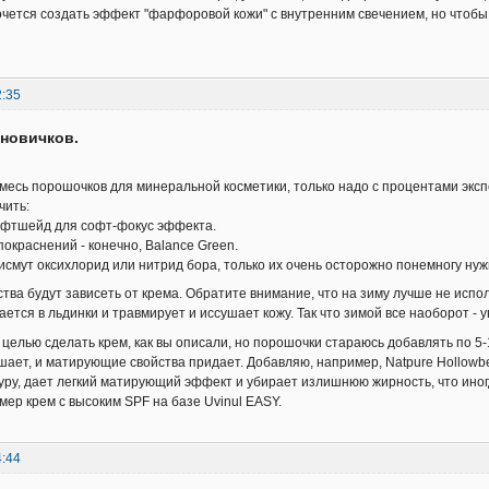
чется создать эффект "фарфоровой кожи" с внутренним свечением, но чтобы 
2:35
новичков.
месь порошочков для минеральной косметики, только надо с процентами экс
чить:
фтшейд для софт-фокус эффекта.
покраснений - конечно, Balance Green.
висмут оксихлорид или нитрид бора, только их очень осторожно понемногу нужн
тва будут зависеть от крема. Обратите внимание, что на зиму лучше не испол
ется в льдинки и травмирует и иссушает кожу. Так что зимой все наоборот - у
 целью сделать крем, как вы описали, но порошочки стараюсь добавлять по 5-
чшает, и матирующие свойства придает. Добавляю, например, Natpure Hollowbe
уру, дает легкий матирующий эффект и убирает излишнюю жирность, что иног
мер крем с высоким SPF на базе Uvinul EASY.
4:44