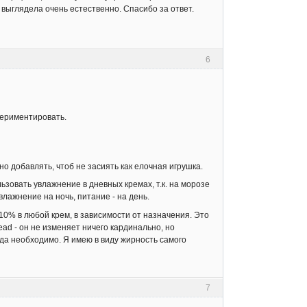
выглядела очень естественно. Спасибо за ответ.
6
периментировать.
о добавлять, чтоб не засиять как елочная игрушка.
ьзовать увлажнение в дневных кремах, т.к. на морозе
влажнение на ночь, питание - на день.
10% в любой крем, в зависимости от назначения. Это
ad - он не изменяет ничего кардинально, но
да необходимо. Я имею в виду жирность самого
7