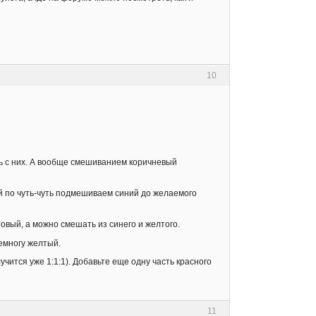
10
ть с них. А вообще смешиванием коричневый
й по чуть-чуть подмешиваем синий до желаемого
овый, а можно смешать из синего и желтого.
емногу желтый.
чится уже 1:1:1). Добавьте еще одну часть красного
11