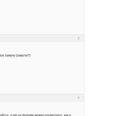
8
кое замучу (замутю?)
9
йста, а где на форуме можно посмотреть, как и