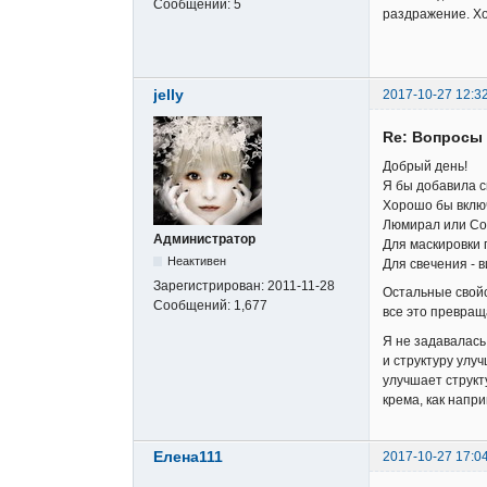
Сообщений:
5
раздражение. Хо
jelly
2017-10-27 12:3
Re: Вопросы 
Добрый день!
Я бы добавила с
Хорошо бы вклю
Люмирал или Со
Администратор
Для маскировки 
Неактивен
Для свечения - 
Зарегистрирован:
2011-11-28
Остальные свойс
Сообщений:
1,677
все это превраща
Я не задавалась
и структуру улу
улучшает структ
крема, как напри
Елена111
2017-10-27 17:0