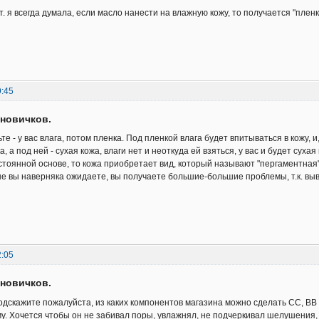
. я всегда думала, если масло нанести на влажную кожу, то получается "пленк
9:45
новичков.
те - у вас влага, потом пленка. Под пленкой влага будет впитываться в кожу, 
а, а под ней - сухая кожа, влаги нет и неоткуда ей взяться, у вас и будет суха
стоянной основе, то кожа приобретает вид, который называют "пергаментная
ые вы наверняка ожидаете, вы получаете большие-большие проблемы, т.к. выв
2:05
новичков.
одскажите пожалуйста, из каких компонентов магазина можно сделать СС, ВВ
му. Хочется чтобы он не забивал поры, увлажнял, не подчеркивал шелушения,