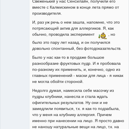
Свеженький у нас Сенсилайн, получили его
вместе с Калмискином в конце лета прямо от
производителя.
И, раз уж речь о нем зашла, напомню, что это
потрясающий актив для аллергиков. Я, как
обычно, проводила эксперимент
, но
было это пару лет назад, и он получился
довольно спонтанный, без фотодоказательств.
Было у нас как-то в продаже большое
разнообразие фруктовых пудр. И я пробовала
по-разному их применить, и, конечно, одно из
главных применений - маски для лица - я никак
не могла обойти стороной.
Недолго думая, намесила себе масочку из
пудры клубники, нанесла и стала ждать
офигительных результатов. Ну они и не
замедлили появиться, т.к. я как-то подзабыла,
что у меня на клубнику аллергия. Причем
именно при нанесении на лицо. Я просто давно
не наношу натуральные вещи на лицо, т.к. на