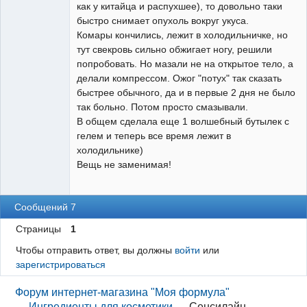
как у китайца и распухшее), то довольно таки
быстро снимает опухоль вокруг укуса.
Комары кончились, лежит в холодильничке, но
тут свекровь сильно обжигает ногу, решили
попробовать. Но мазали не на открытое тело, а
делали компрессом. Ожог "потух" так сказать
быстрее обычного, да и в первые 2 дня не было
так больно. Потом просто смазывали.
В общем сделала еще 1 волшебный бутылек с
гелем и теперь все время лежит в
холодильнике)
Вещь не заменимая!
Сообщений 7
Страницы
1
Чтобы отправить ответ, вы должны
войти
или
зарегистрироваться
Форум интернет-магазина "Моя формула"
→
Ингредиенты для косметики
→
Сенсилайн