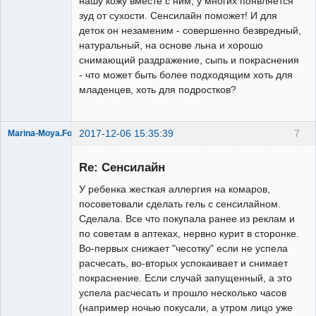
нашу кожу вместе с ним, у многих появляется
зуд от сухости. Сенсилайн поможет! И для
деток он незаменим - совершенно безвредный,
натуральный, на основе льна и хорошо
снимающий раздражение, сыпь и покраснения
- что может быть более подходящим хоть для
младенцев, хоть для подростков?
2017-12-06 15:35:39
7
Marina-Moya.Formula
Модератор
Re: Сенсилайн
Неактивен
У ребенка жесткая аллергия на комаров,
посоветовали сделать гель с сенсилайном.
Сделала. Все что покупала ранее из реклам и
по советам в аптеках, нервно курит в сторонке.
Во-первых снижает "чесотку" если не успела
расчесать, во-вторых успокаивает и снимает
покраснение. Если случай запущенный, а это
успела расчесать и прошло несколько часов
(например ночью покусали, а утром лицо уже