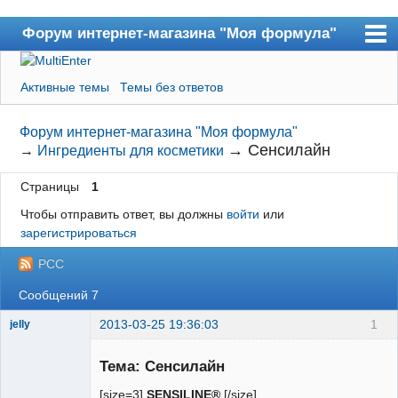
Форум интернет-магазина "Моя формула"
Форум
Активные темы
Темы без ответов
Пользователи
Форум интернет-магазина "Моя формула"
Поиск
→
Сенсилайн
→
Ингредиенты для косметики
Регистрация
Страницы
1
Вход
Чтобы отправить ответ, вы должны
войти
или
В магазин
зарегистрироваться
РСС
Сообщений 7
2013-03-25 19:36:03
1
jelly
Тема: Сенсилайн
[size=3]
SENSILINE®
[/size]